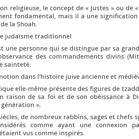
ligieuse, le concept de « Justes » ou de « Tzaddikim » (ים
ent fondamental, mais il a une signification 
 de la Shoah.
le judaïsme traditionnel
t une personne qui se distingue par sa grande
observance des commandements divins (Mitz
 sainteté.
notion dans l’histoire juive ancienne et médiév
raïque elle-même présente des figures de tzad
 raison de sa foi et de son obéissance à D
génération ».
s siècles, de nombreux rabbins, sages et chefs
considérés comme ayant une connexion part
étaient vus comme inspirés.