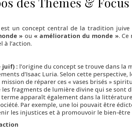
pos des Thèmes & Focus
monde »
ou
« amélioration du monde »
. Ce
 à l’action.
uif) :
l’origine du concept se trouve dans la m
nts d’Isaac Luria. Selon cette perspective, le
 mission de réparer ces « vases brisés » spiri
 les fragments de lumière divine qui se sont d
 terme apparaît également dans la littératur
société. Par exemple, une loi pouvait être édict
enir les injustices et à promouvoir le bien-être 
’action