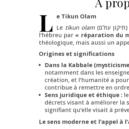
A pro
L
e Tikun Olam
Le
tikun olam
(תיקון עולם) est un concept central de la tradition juive qui se traduit littéralement de
l’hébreu par
« réparation du 
théologique, mais aussi un appel
Origines et significations
Dans la Kabbale (mysticisme j
notamment dans les enseigneme
création, et l’humanité a pour
contribue à remettre en ordre
Sens juridique et éthique :
le
décrets visant à améliorer la 
signifiant qu’elle visait à prév
Le sens moderne et l’appel à l