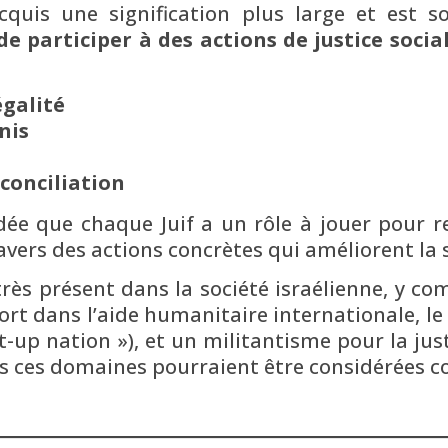
quis une signification plus large et est so
de participer à des actions de justice socia
égalité
nis
éconciliation
idée que chaque Juif a un rôle à jouer pour r
ravers des actions concrètes qui améliorent la 
ès présent dans la société israélienne, y com
ort dans l’aide humanitaire internationale, l
t-up nation »), et un militantisme pour la justi
s ces domaines pourraient être considérées co