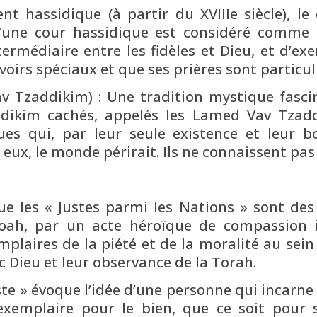
 hassidique (à partir du XVIIIe siècle), l
 d’une cour hassidique est considéré comme
ntermédiaire entre les fidèles et Dieu, et d’e
voirs spéciaux et que ses prières sont particul
v Tzaddikim) : Une tradition mystique fasci
hés, appelés les Lamed Vav Tzaddikim (ל »ו צדיקים). Ce 
es qui, par leur seule existence et leur b
eux, le monde périrait. Ils ne connaissent pa
que les « Justes parmi les Nations » sont des
ah, par un acte héroïque de compassion in
plaires de la piété et de la moralité au sein 
c Dieu et leur observance de la Torah.
ste » évoque l’idée d’une personne qui incarn
exemplaire pour le bien, que ce soit pour 