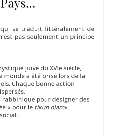
 Pays…
 n’est pas seulement un principe
ystique juive du XVIe siècle,
 monde a été brisé lors de la
tuels. Chaque bonne action
ispersés.
e rabbinique pour désigner des
ée « pour le
tikun olam
« ,
social.